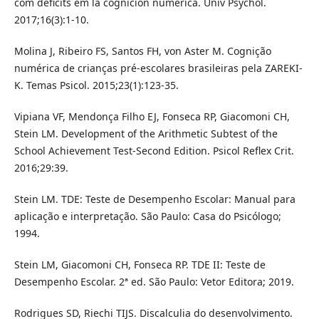
com déficits em la cognición numérica. Univ Psychol.
2017;16(3):1-10.
Molina J, Ribeiro FS, Santos FH, von Aster M. Cognição
numérica de crianças pré-escolares brasileiras pela ZAREKI-
K. Temas Psicol. 2015;23(1):123-35.
Vipiana VF, Mendonça Filho EJ, Fonseca RP, Giacomoni CH,
Stein LM. Development of the Arithmetic Subtest of the
School Achievement Test-Second Edition. Psicol Reflex Crit.
2016;29:39.
Stein LM. TDE: Teste de Desempenho Escolar: Manual para
aplicação e interpretação. São Paulo: Casa do Psicólogo;
1994.
Stein LM, Giacomoni CH, Fonseca RP. TDE II: Teste de
Desempenho Escolar. 2ª ed. São Paulo: Vetor Editora; 2019.
Rodrigues SD, Riechi TIJS. Discalculia do desenvolvimento.