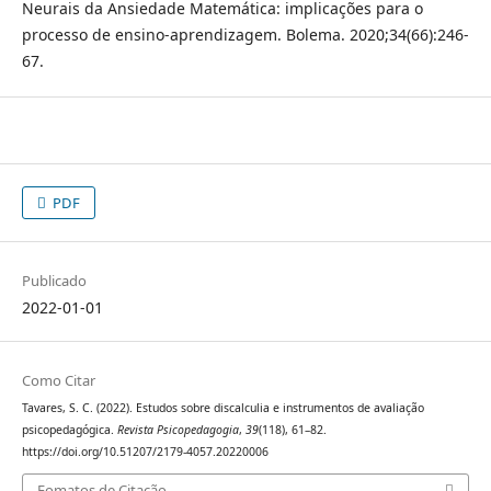
Neurais da Ansiedade Matemática: implicações para o
processo de ensino-aprendizagem. Bolema. 2020;34(66):246-
67.
PDF
Publicado
2022-01-01
Como Citar
Tavares, S. C. (2022). Estudos sobre discalculia e instrumentos de avaliação
psicopedagógica.
Revista Psicopedagogia
,
39
(118), 61–82.
https://doi.org/10.51207/2179-4057.20220006
Fomatos de Citação