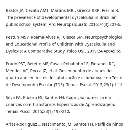
Bastos JA, Cecato AMT, Martins MRI, Grecca KRR, Pierini R.
The prevalence of developmental dyscalculia in Brazilian
public school system. Arq Neuropsiquiatr. 2016;74(3):201-6.
Pestun MSV, Roama-Alves RJ, Ciasca SM. Neuropsychological
and Educational Profile of Children with Dyscalculia and
Dyslexia: A Comparative Study. Psico-USF. 2019;24(4):645-59.
Prado PST, Betetto MF, Casali-Robalinho IG, Fioraneli RC,
Mendes AC, Rocca JZ, et al. Desempenho de alunos do
quarto ano em testes de subitização e estimativa e no Teste
de Desempenho Escolar (TDE). Temas Psicol. 2015;23(1):1-14.
Silva PA, Ribeiro FS, Santos FH. Cognição numérica em
crianças com Transtornos Específicos de Aprendizagem.
Temas Psicol. 2015;23(1):197-210.
Arias-Rodriguez I, Nascimento JM, Santos FH. Perfil de niños